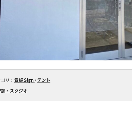
テゴリ：
看板 Sign
/
テント
店舗・スタジオ