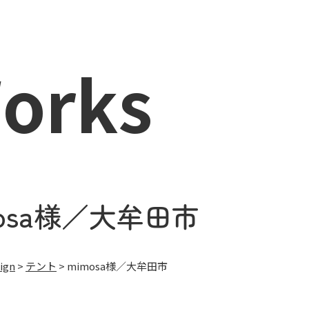
orks
mosa様／大牟田市
ign
>
テント
>
mimosa様／大牟田市