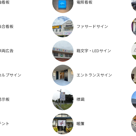
袖看板
電照看板
集合看板
ファサードサイン
車両広告
箱文字・LEDサイン
カルプサイン
エントランスサイン
掲示板
標識
テント
暖簾