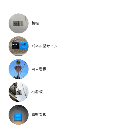
銘板
パネル型サイン
自立看板
袖看板
電照看板