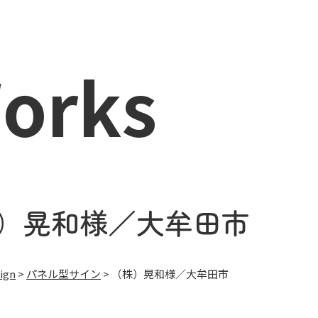
orks
）晃和様／大牟田市
ign
>
パネル型サイン
>
（株）晃和様／大牟田市