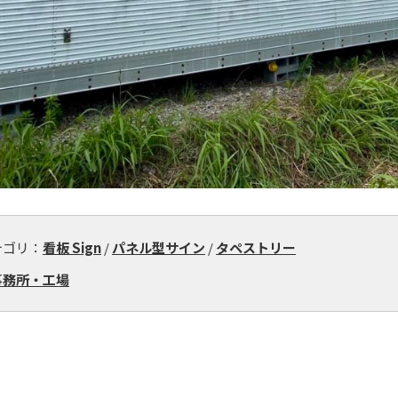
テゴリ：
看板 Sign
/
パネル型サイン
/
タペストリー
事務所・工場