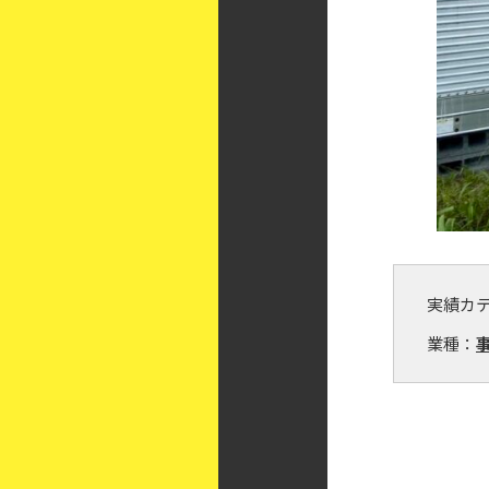
実績カ
業種：