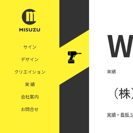
W
サイン
デザイン
実績
クリエイション
実 績
（株
会社案内
お問合せ
実績
>
看板 S