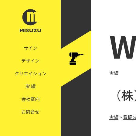
W
サイン
デザイン
実績
クリエイション
実 績
（株
会社案内
お問合せ
実績
>
看板 S