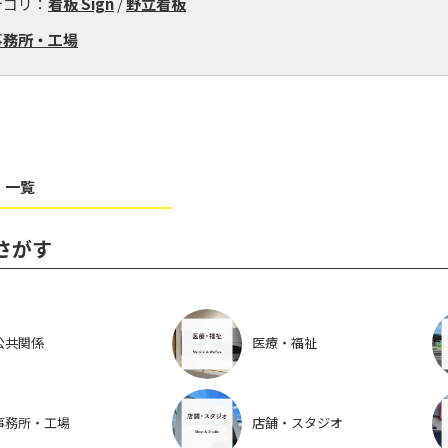
テゴリ：
看板 Sign
/
野立看板
事務所・工場
 一覧
さがす
公共関係
医療・福祉
事務所・工場
店舗・スタジオ