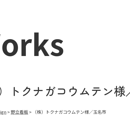
orks
）トクナガコウムテン様
ign
>
野立看板
>
（株）トクナガコウムテン様／玉名市