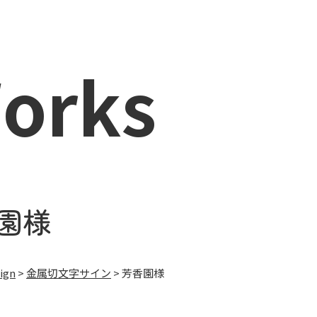
orks
園様
ign
>
金属切文字サイン
>
芳香園様