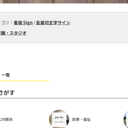
テゴリ：
看板 Sign
/
金属切文字サイン
店舗・スタジオ
 一覧
さがす
公共関係
医療・福祉